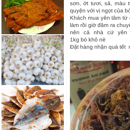
sơn, ớt tươi, sả, màu 
quyện với vị ngọt của 
Khách mua yên tâm từ c
làm rồi giờ đâm ra chu
nên cả nhà cứ yên 
1kg bò khô nè
Đặt hàng nhận quà tết n