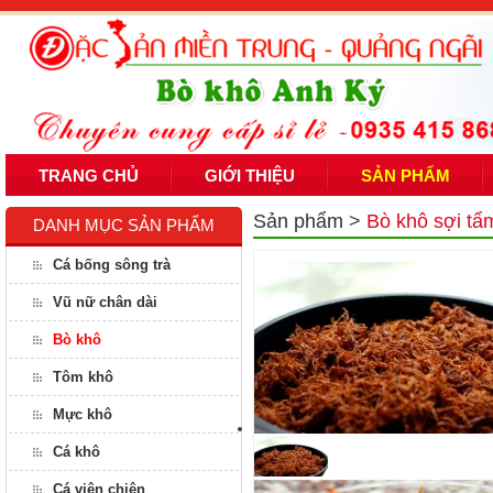
TRANG CHỦ
GIỚI THIỆU
SẢN PHẨM
Sản phẩm
>
Bò khô sợi tẩm
DANH MỤC SẢN PHẨM
Cá bống sông trà
Vũ nữ chân dài
Bò khô
Tôm khô
Mực khô
Cá khô
Cá viên chiên