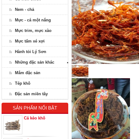
Nem - chả
Mực - cá một nắng
Mực trim, mực xào
Mực tẩm xé xợi
Hành tỏi Lý Sơn
Những đặc sản khác
Mắm đặc sản
Tép khô
Đặc sản miền tây
SẢN PHẨM NỔI BẬT
Cá kèo khô