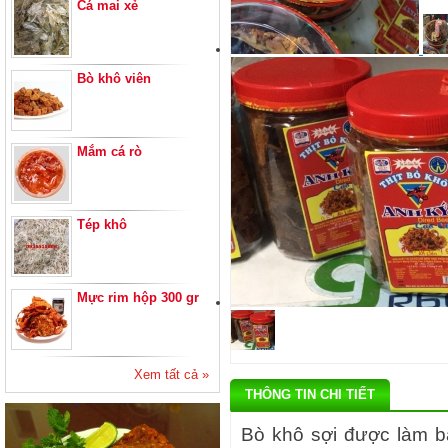
Cá mai xẻ
Bò khô viên
Mắm cá rò
Tép khô
Mực rim hộp 300 gr
Xem tất cả »
THÔNG TIN CHI TIẾT
Bò khô sợi được làm bằ