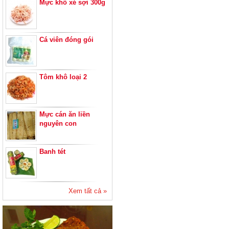
Mực khô xé sợi 300g
Cá viên đóng gói
Tôm khô loại 2
Mực cán ăn liền
nguyên con
Banh tét
Xem tất cả »