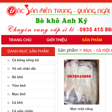
TRANG CHỦ
GIỚI THIỆU
SẢN PHẨM
Sản phẩm
>
Mực - cá một
DANH MỤC SẢN PHẨM
Cá bống sông trà
Vũ nữ chân dài
Bò khô
Tôm khô
Mực khô
Cá khô
Mực một nắng
Cá viên chiên