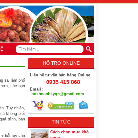
HỆ
HỖ TRỢ ONLINE
Liên hệ tư vấn bán hàng Online
ững sai lầm phổ
0935 415 868
n hơn, các bạn
Email :
bokhoanhkyqn@gmail.com
ăn. Tuy nhiên,
 mà không biết
quá trình, bạn
TIN TỨC
Cách chọn mực khô
hi bắt tay vào
ngon