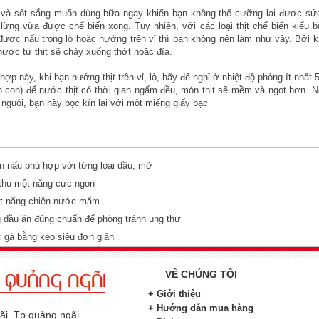
 và sốt sắng muốn dùng bữa ngay khiến bạn không thể cưỡng lại được sứ
 lừng vừa được chế biến xong. Tuy nhiên, với các loại thịt chế biến kiểu bít 
được nấu trong lò hoặc nướng trên vỉ thì bạn không nên làm như vậy. Bởi kh
nước từ thịt sẽ chảy xuống thớt hoặc đĩa.
ợp này, khi bạn nướng thịt trên vỉ, lò, hãy để nghỉ ở nhiệt độ phòng ít nhất 
 con) để nước thịt có thời gian ngấm đều, món thịt sẽ mềm và ngọt hơn. N
ị nguội, bạn hãy bọc kín lại với một miếng giấy bạc
n nấu phù hợp với từng loại dầu, mỡ
thu một nắng cực ngon
 nắng chiên nước mắm
 dầu ăn đúng chuẩn để phòng tránh ung thư
c gà bằng kéo siêu đơn giản
VỀ CHÚNG TÔI
+ Giới thiệu
+ Hướng dẫn mua hàng
gãi. Tp quảng ngãi