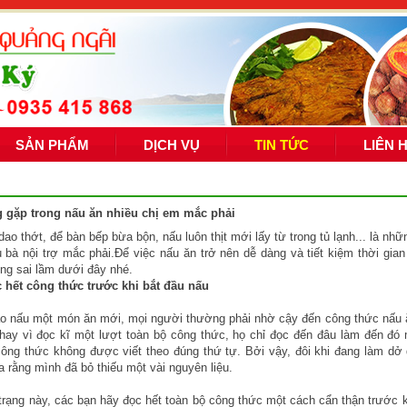
SẢN PHẨM
DỊCH VỤ
TIN TỨC
LIÊN 
g gặp trong nấu ăn nhiều chị em mắc phải
dao thớt, để bàn bếp bừa bộn, nấu luôn thịt mới lấy từ trong tủ lạnh... là nh
 bà nội trợ mắc phải.Để việc nấu ăn trở nên dễ dàng và tiết kiệm thời gia
ng sai lầm dưới đây nhé.
 hết công thức trước khi bắt đầu nấu
ào nấu một món ăn mới, mọi người thường phải nhờ cậy đến công thức nấu 
hay vì đọc kĩ một lượt toàn bộ công thức, họ chỉ đọc đến đâu làm đến đó
ông thức không được viết theo đúng thứ tự. Bởi vậy, đôi khi đang làm dở 
ra rằng mình đã bỏ thiếu một vài nguyên liệu.
 trạng này, các bạn hãy đọc hết toàn bộ công thức một cách cẩn thận trước k