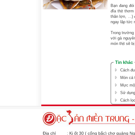
Bạn đang đói
đĩa thịt thơm
thăn lợn, …) 
ngay lập tức 
Trong trường h
với gà nguyên
món thịt sẽ b
Tin khác
Cách đu
Món cá 
Mực một
Sử dụng
Cách lọ
Địa chỉ
: Ki ốt 30 ( cổng bắc) chợ quảng N