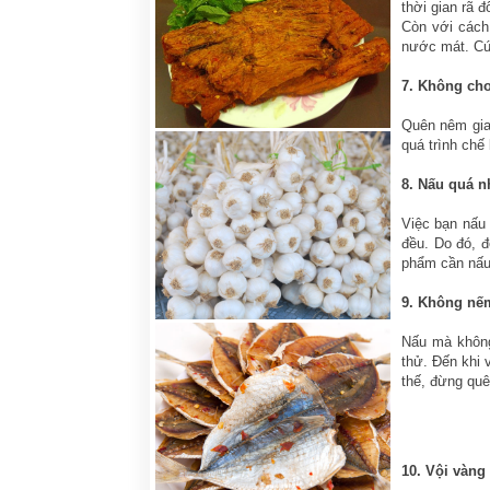
thời gian rã 
Còn với cách 
nước mát. Cứ 
7. Không cho
Quên nêm gia 
quá trình chế
8. Nấu quá n
Việc bạn nấu 
đều. Do đó, 
phẩm cần nấu.
9. Không nếm
Nấu mà không
thử. Đến khi 
thế, đừng quê
10. Vội vàng