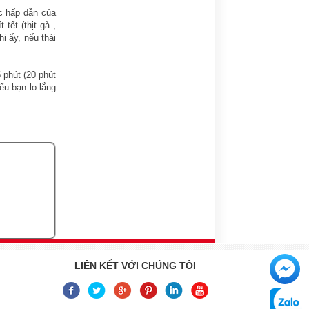
c hấp dẫn của
tết (thịt gà ,
i ấy, nếu thái
5 phút (20 phút
ếu bạn lo lắng
LIÊN KẾT VỚI CHÚNG TÔI