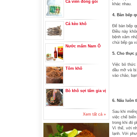
Cá viên đóng gói
khác nhau.
4. Bàn bếp 
Cá kèo khô
Để bàn bếp qu
Điều này khôn
bệnh xâm nhập
chùi bếp ga v
Nước mắm Nam Ô
5. Cho thự
Việc bỏ thức
Tôm khô
dầu mỡ và bị
vào chảo, bạn
Bò khô sợi tẩm gia vị
6. Nấu luôn t
Sau khi miếng
Xem tất cả »
việc chế biến
trong khi đó p
Vì thế, với n
lạnh. Với phư