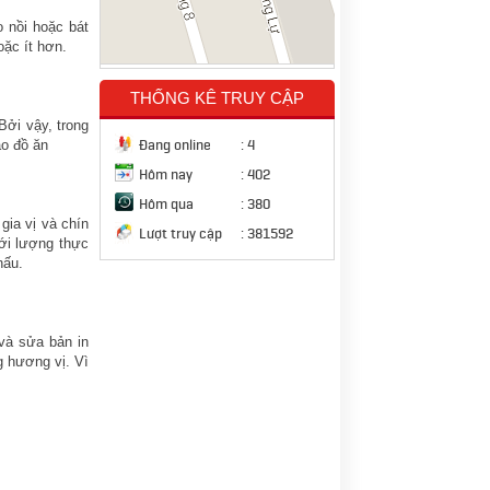
o nồi hoặc bát
oặc ít hơn.
THỐNG KÊ TRUY CẬP
Bởi vậy, trong
Đang online
:
4
ào đồ ăn
Hôm nay
:
402
Hôm qua
:
380
gia vị và chín
Lượt truy cập
:
381592
ới lượng thực
nấu.
và sửa bản in
g hương vị. Vì