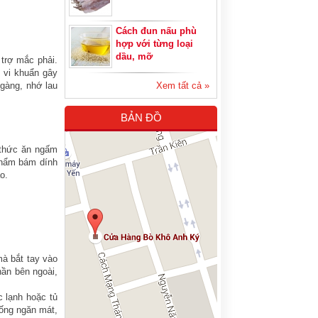
Cách đun nấu phù
hợp với từng loại
dầu, mỡ
 trợ mắc phải.
o vi khuẩn gây
 gàng, nhớ lau
Xem tất cả »
BẢN ĐỒ
 thức ăn ngấm
phẩm bám dính
o.
mà bắt tay vào
hần bên ngoài,
c lạnh hoặc tủ
uống ngăn mát,