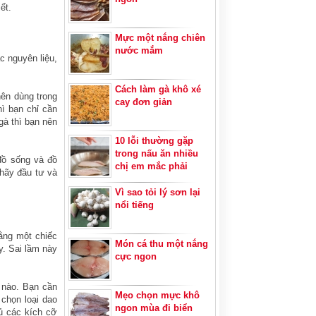
ết.
Mực một nắng chiên
nước mắm
c nguyên liệu,
Cách làm gà khô xé
nên dùng trong
cay đơn giản
hì bạn chỉ cần
gà thì bạn nên
10 lỗi thường gặp
trong nấu ăn nhiều
 đồ sống và đồ
chị em mắc phải
 hãy đầu tư và
Vì sao tỏi lý sơn lại
nổi tiếng
ằng một chiếc
Món cá thu một nắng
y. Sai lầm này
cực ngon
 nào. Bạn cần
Mẹo chọn mực khô
chọn loại dao
ngon mùa đi biển
đủ các kích cỡ