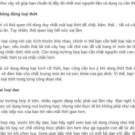
 như vậy sẽ giúp bạn chuẩn bị đầy đủ nhất mọi nguyên liệu và dụng cụ cần thi
hông đúng loại thớt
i có thói quen chỉ dùng duy nhất một loại thớt để chặt, băm, thái… tất cả cá
u ăn. Tuy nhiên, thói quen này hết sức sai lầm.
 loại cùng với các kích thước khá nhau, chính vì thế bạn cần biết loại nào 
g hạn, nếu muốn thái lát trái cây hay cắt nhỏ các đồ vật trang trí món ăn t
g chiếc thớt nhỏ xinh. Còn trong trường hợp bạn cần chặt nguyên một con 
hiếc thớt to và chắc chắn hơn.
i sử dụng đúng loại kích cỡ thớt, bạn cũng cần lưu ý khi dùng thớt thái
 sẽ đảm bảo cho chất lượng món ăn và sức khỏe của gia đình. Vì thế, bạn
loại thớt trong từng công đoạn nhé.
ai loại dao
hư trường hợp ở trên, nhiều người đang mắc phải sai lầm này. Bạn nghĩ r
ợc sử dụng trong mọi trường hợp, nhưng trên thực tế thì không phải như vậ
 việc bếp núc của bạn trở nên mất thời gian hơn.
 hợp này, trước khi lấy dao, bạn hãy nghĩ xem bạn sẽ dùng chúng như thế
iập tỏi hay sơ chế những thực phẩm lớn hơn như gà nguyên con để từ đó 
iện lợi khi chọn lựa, trong gian bếp nhà bạn nên có một bộ dao với đầy 