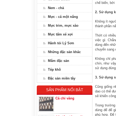
chế biến, bởi
Nem - chả
2. Sử dụng k
Mực - cá một nắng
Không ít ngườ
Mực trim, mực xào
thành phần nấ
Mực tẩm xé xợi
Thớt có nhiều
việc gì. Chẳn
Hành tỏi Lý Sơn
dùng đến nhữn
chuyển sang c
Những đặc sản khác
Không chỉ phả
Mắm đặc sản
chín, như vậy
sử dụng đúng 
Tép khô
3. Sử dụng s
Đặc sản miền tây
Cũng giống n
SẢN PHẨM NỔI BẬT
dao có thể đư
sẽ khiến công
Cá chỉ vàng
Trong trường
dùng để để g
phù hợp. Để t