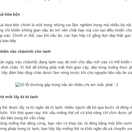
quá bừa bộn
á bừa bộn chính là một trong những sai lầm nghiêm trọng mà nhiều bà nội
g chỉ khiến không gian nấu ăn trở nên chật hẹp mà còn tạo điều khiển ch
 vào. Chính vì thế, sau khi nấu ăn, các bạn hãy cố gắng dọn dẹp thật gọn
à bàn bếp.
c phẩm vào chảo/nồi còn lạnh
 ăn ngày vào chảo/nồi đang lạnh sau đó mới cho dầu mỡ vào có thể khiến
 dính chảo. Vì thế để không phải mất thời gian cậy, đảo từng miếng thực 
 hãy đảm bảo rằng chảo được làm nóng trước khi cho nguyên liệu nấu ăn và
hịt mới lấy từ tủ lạnh
 thịt được lấy ra từ ngăn đá tủ lạnh, nhiều người đã bỏ qua bước rã đông 
 luôn. Với thói quen này, khi nấu miệng thịt sẽ có khả năng chỉ chín được p
hần bên trong thì vẫn cháy.
hững miếng thịt đông cứng, bạn nên có thao tác rã đông bằng một bồn nướ
ơng pháp trong tủ lạnh, bạn hãy lấy miếng thịt ra khỏi ngăn đá và chuyển x