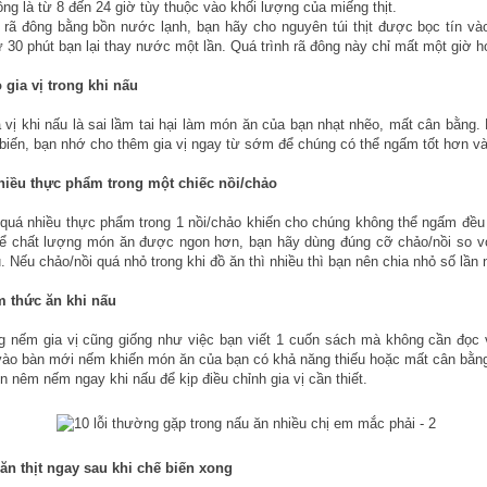
đông là từ 8 đến 24 giờ tùy thuộc vào khối lượng của miếng thịt.
rã đông bằng bồn nước lạnh, bạn hãy cho nguyên túi thịt được bọc tín và
30 phút bạn lại thay nước một lần. Quá trình rã đông này chỉ mất một giờ h
 gia vị trong khi nấu
vị khi nấu là sai lầm tai hại làm món ăn của bạn nhạt nhẽo, mất cân bằng. 
 biến, bạn nhớ cho thêm gia vị ngay từ sớm để chúng có thể ngấm tốt hơn v
hiều thực phẩm trong một chiếc nồi/chảo
quá nhiều thực phẩm trong 1 nồi/chảo khiến cho chúng không thể ngấm đều 
để chất lượng món ăn được ngon hơn, bạn hãy dùng đúng cỡ chảo/nồi so v
 Nếu chảo/nồi quá nhỏ trong khi đồ ăn thì nhiều thì bạn nên chia nhỏ số lần 
 thức ăn khi nấu
 nếm gia vị cũng giống như việc bạn viết 1 cuốn sách mà không cần đọc 
vào bàn mới nếm khiến món ăn của bạn có khả năng thiếu hoặc mất cân bằn
n nêm nếm ngay khi nấu để kịp điều chỉnh gia vị cần thiết.
 ăn thịt ngay sau khi chế biến xong