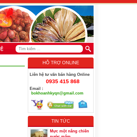
HỆ
HỖ TRỢ ONLINE
Liên hệ tư vấn bán hàng Online
0935 415 868
Email :
bokhoanhkyqn@gmail.com
TIN TỨC
Mực một nắng chiên
nước mắm