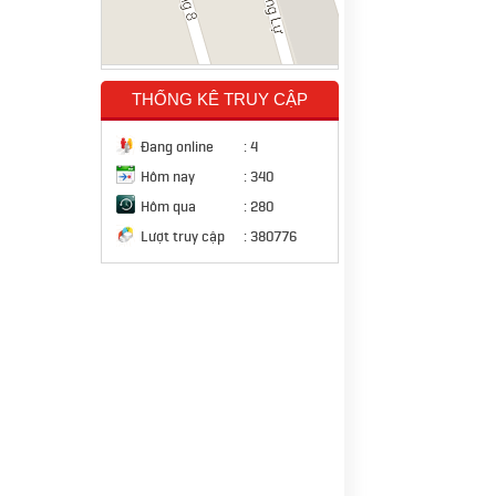
THỐNG KÊ TRUY CẬP
Đang online
:
4
Hôm nay
:
340
Hôm qua
:
280
Lượt truy cập
:
380776