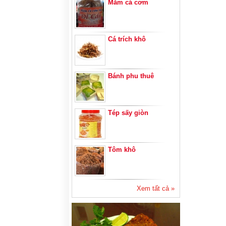
Mắm cá cơm
Cá trích khô
Bánh phu thuê
Tép sấy giòn
Tôm khô
Xem tất cả »