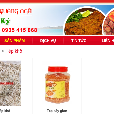
SẢN PHẨM
DỊCH VỤ
TIN TỨC
LIÊN 
m
>
Tép khô
ép khô
Tép sấy giòn