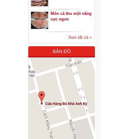
Món cá thu một nắng
cực ngon
Xem tất cả »
BẢN ĐỒ