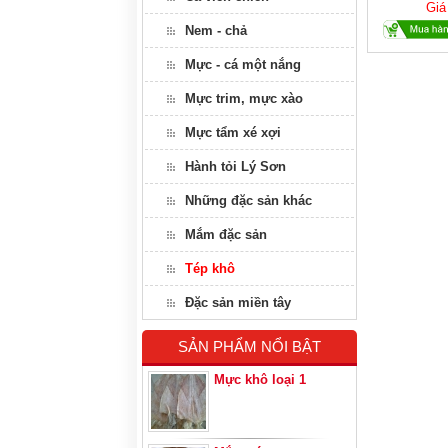
Giá
Nem - chả
Mực - cá một nắng
Mực trim, mực xào
Mực tẩm xé xợi
Hành tỏi Lý Sơn
Những đặc sản khác
Mắm đặc sản
Tép khô
Đặc sản miền tây
SẢN PHẨM NỔI BẬT
Mực khô loại 1