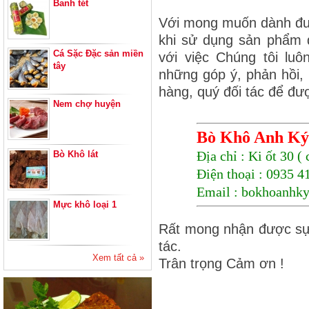
Banh tét
Với mong muốn dành đượ
khi sử dụng sản phẩm d
Cá Sặc Đặc sản miền
với việc Chúng tôi lu
tây
những góp ý, phản hồi,
hàng, quý đối tác để đư
Nem chợ huyện
Bò Khô Anh Ký
Địa chỉ : Ki ốt 30 
Bò Khô lát
Điện thoại : 0935 4
Email : bokhoanh
Mực khô loại 1
Rất mong nhận được sự 
tác.
Xem tất cả »
Trân trọng Cảm ơn !