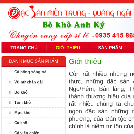
TRANG CHỦ
GIỚI THIỆU
SẢN PHẨM
Giới thiệu
DANH MỤC SẢN PHẨM
Cá bống sông trà
Còn rất nhiều những n
thực, những đặc sản 
Vũ nữ chân dài
Ngõ/Hẻm, Bản làng, T
Bò khô
thành thương hiệu của
Tôm khô
rất nhiều chúng ta c
ngon đặc sản những n
Mực khô
phương, của Dân tộc chú
Cá khô
chính là niềm tự tôn củ
Cá viên chiên