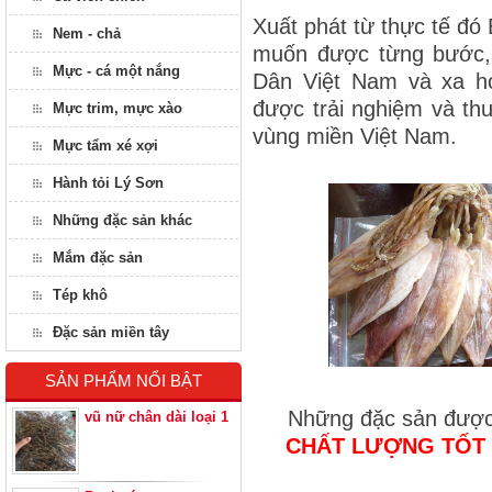
Xuất phát từ thực tế đó
Nem - chả
muốn được từng bước, t
Mực - cá một nắng
Dân Việt Nam và xa hơ
được trải nghiệm và t
Mực trim, mực xào
vùng miền Việt Nam.
Mực tẩm xé xợi
Hành tỏi Lý Sơn
Những đặc sản khác
Mắm đặc sản
Tép khô
Đặc sản miền tây
SẢN PHẨM NỔI BẬT
Những đặc sản được 
vũ nữ chân dài loại 1
CHẤT LƯỢNG TỐT 