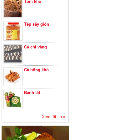
Tôm khô
Tép sấy giòn
Cá chỉ vàng
Cá bống khô
Banh tét
Xem tất cả »