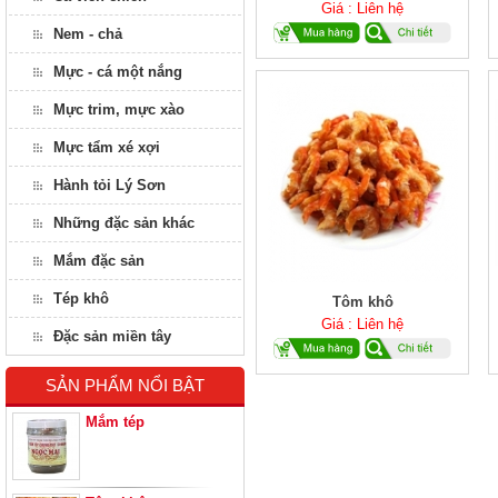
Giá : Liên hệ
Nem - chả
Mực - cá một nắng
Mực trim, mực xào
Mực tẩm xé xợi
Hành tỏi Lý Sơn
Những đặc sản khác
Mắm đặc sản
Tép khô
Tôm khô
Giá : Liên hệ
Đặc sản miền tây
SẢN PHẨM NỔI BẬT
Mắm tép