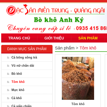
TRANG CHỦ
GIỚI THIỆU
SẢN PHẨM
Sản phẩm
>
Tôm khô
DANH MỤC SẢN PHẨM
Cá bống sông trà
Vũ nữ chân dài
Bò khô
Tôm khô
Mực khô
Cá khô
Tôm khô
Cá viên chiên