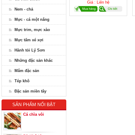
Giá : Liên hệ
Nem - chả
Mực - cá một nắng
Mực trim, mực xào
Mực tẩm xé xợi
Hành tỏi Lý Sơn
Những đặc sản khác
Mắm đặc sản
Tép khô
Đặc sản miền tây
SẢN PHẨM NỔI BẬT
Cá chìa vôi