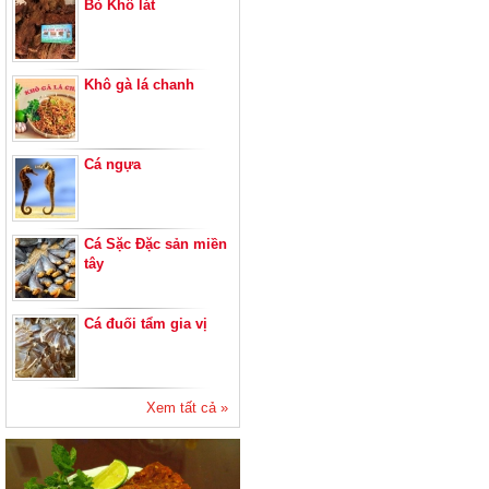
Bò Khô lát
Khô gà lá chanh
Cá ngựa
Cá Sặc Đặc sản miền
tây
Cá đuối tẩm gia vị
Xem tất cả »