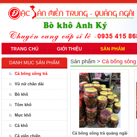
TRANG CHỦ
GIỚI THIỆU
SẢN PHẨM
Sản phẩm
>
Cá bống sông 
DANH MỤC SẢN PHẨM
Cá bống sông trà
Vũ nữ chân dài
Bò khô
Tôm khô
Mực khô
Cá khô
Cá bống sông trà quảng ngãi
Cá viên chiên