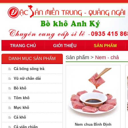
TRANG CHỦ
GIỚI THIỆU
SẢN PHẨM
Sản phẩm
>
Nem - chả
DANH MỤC SẢN PHẨM
Cá bống sông trà
Vũ nữ chân dài
Bò khô
Tôm khô
Mực khô
Cá khô
Nem chua Bình Định
Cá viên chiên