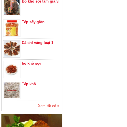
Bò khô sợi tẩm gia vị
Tép sấy giòn
Cá chỉ vàng loại 1
bò khô sợi
Tép khô
Xem tất cả »