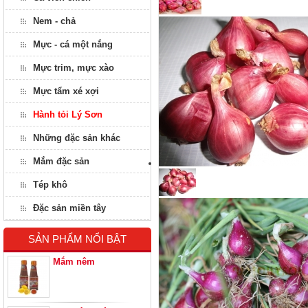
Nem - chả
Mực - cá một nắng
Mực trim, mực xào
Mực tẩm xé xợi
Hành tỏi Lý Sơn
Những đặc sản khác
Mắm đặc sản
Tép khô
Đặc sản miền tây
SẢN PHẨM NỔI BẬT
Mắm nêm