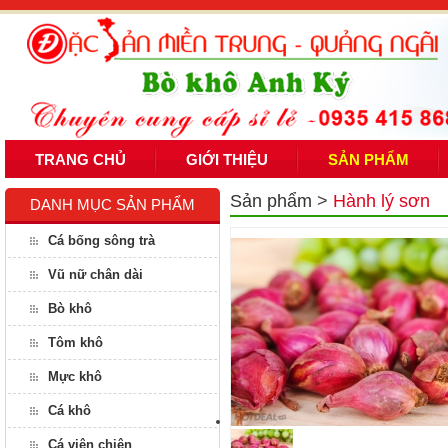
TRANG CHỦ
GIỚI THIỆU
SẢN PHẨM
Sản phẩm
>
Hành lý sơn
DANH MỤC SẢN PHẨM
Cá bống sông trà
Vũ nữ chân dài
Bò khô
Tôm khô
Mực khô
Cá khô
Cá viên chiên