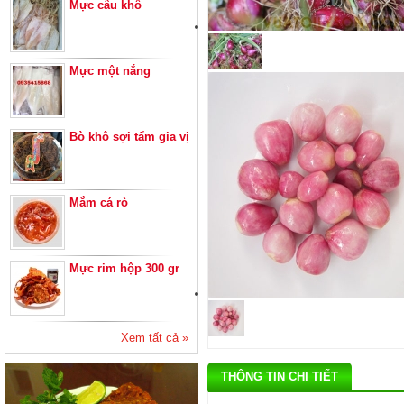
Mực câu khô
Mực một nắng
Bò khô sợi tẩm gia vị
Mắm cá rò
Mực rim hộp 300 gr
Xem tất cả »
THÔNG TIN CHI TIẾT