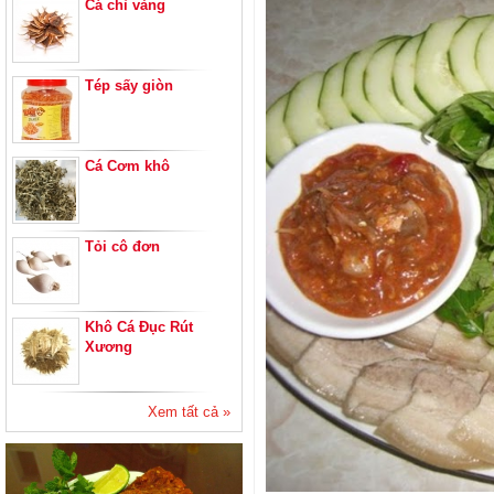
Cá chỉ vàng
Tép sấy giòn
Cá Cơm khô
Tỏi cô đơn
Khô Cá Đục Rút
Xương
Xem tất cả »