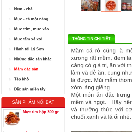
Nem - chả
Mực - cá một nắng
Mực trim, mực xào
THÔNG TIN CHI TIẾT
Mực tẩm xé xợi
Hành tỏi Lý Sơn
Mắm cá rò cũng là m
xương rất mềm, đem làm
Những đặc sản khác
càng có giá trị, ăn với 
Mắm đặc sản
làm và dễ ăn, cũng như
Tép khô
là được. Mùi mắm thơm
xóm láng giềng.
Đặc sản miền tây
Một món ăn đặc trưng 
mềm và ngọt. Hãy nêm c
SẢN PHẨM NỔI BẬT
và thưởng thức với c
Mực rim hộp 300 gr
chuối xanh và lá ổi nhé.