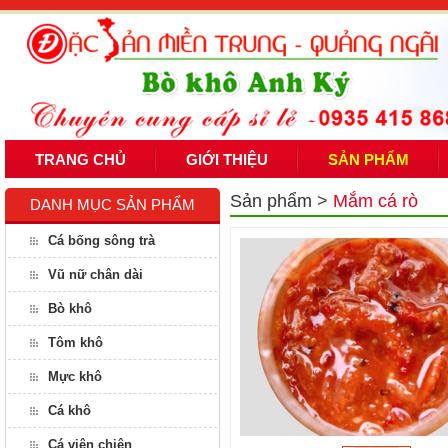
TRANG CHỦ
GIỚI THIỆU
SẢN PHẨM
Sản phẩm
>
Mắm cá rò
DANH MỤC SẢN PHẨM
Cá bống sông trà
Vũ nữ chân dài
Bò khô
Tôm khô
Mực khô
Cá khô
Cá viên chiên