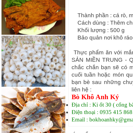
Thành phần : cá rò, muố
Cách dùng : Thêm chan
Khối lượng : 500 g
Bảo quản nơi khô ráo,
Thực phẩm ăn với mắm
SẢN MIỀN TRUNG - QU
chắc chắn bạn sẽ có m
cuối tuần hoặc món qu
bạn bè sau những chu
liên hệ :
Bò Khô Anh Ký
Địa chỉ :
Ki ốt 30 ( cổng 
Điện thoại : 0935 415 868
Email : bokhoanhky@gma