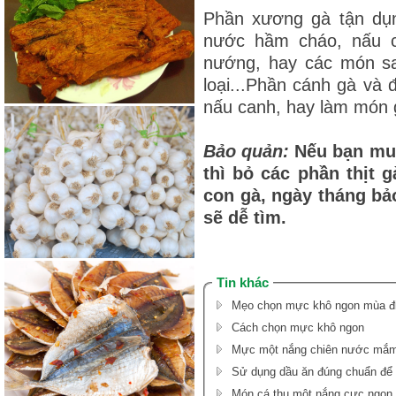
Phần xương gà tận dụ
nước hầm cháo, nấu c
nướng, hay các món sa
loại...Phần cánh gà và 
nấu canh, hay làm món g
Bảo quản:
Nếu bạn mua
thì bỏ các phần thịt g
con gà, ngày tháng bả
sẽ dễ tìm.
Tin khác
Mẹo chọn mực khô ngon mùa đi
Cách chọn mực khô ngon
Mực một nắng chiên nước mắ
Sử dụng dầu ăn đúng chuẩn để 
Món cá thu một nắng cực ngon