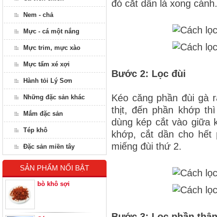
đó cắt dần là xong cánh
Nem - chả
Mực - cá một nắng
Mực trim, mực xào
Mực tẩm xé xợi
Bước 2: Lọc đùi
Hành tỏi Lý Sơn
Kéo căng phần đùi gà r
Những đặc sản khác
thịt, đến phần khớp th
Mắm đặc sản
dùng kép cắt vào giữa 
Tép khô
khớp, cắt dần cho hết 
miếng đùi thứ 2.
Đặc sản miền tây
SẢN PHẨM NỔI BẬT
bò khô sợi
Bước 3: Lọc phần thân