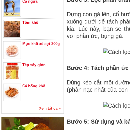
Cá ngựa
Dựng con gà lên, cổ hướ
xuống dưới để tách phầ
Tôm khô
kia. Lúc này, bạn sẽ 
với phần ức, bụng gà.
Mực khô xé sợi 300g
Tép sấy giòn
Bước 4: Tách phần ức
Dùng kéo cắt một đường
Cá bống khô
(phần nạc nhất của con 
Xem tất cả »
Bước 5: Sử dụng và b