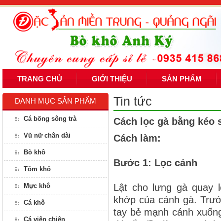
TRANG CHỦ
GIỚI THIỆU
SẢN PHẨM
Tin tức
DANH MỤC SẢN PHẨM
Cá bống sông trà
Cách lọc gà bằng kéo 
Vũ nữ chân dài
Cách làm:
Bò khô
Bước 1: Lọc cánh
Tôm khô
Mực khô
Lật cho lưng gà quay l
khớp của cánh gà. Trước
Cá khô
tay bẻ mạnh cánh xuống
Cá viên chiên