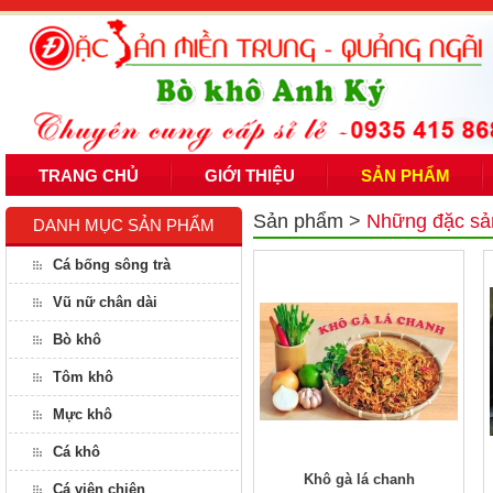
TRANG CHỦ
GIỚI THIỆU
SẢN PHẨM
Sản phẩm
>
Những đặc sả
DANH MỤC SẢN PHẨM
Cá bống sông trà
Vũ nữ chân dài
Bò khô
Tôm khô
Mực khô
Cá khô
Khô gà lá chanh
Cá viên chiên