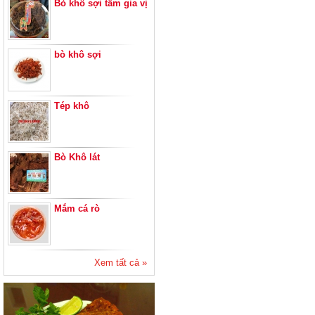
Bò khô sợi tẩm gia vị
bò khô sợi
Tép khô
Bò Khô lát
Mắm cá rò
Xem tất cả »