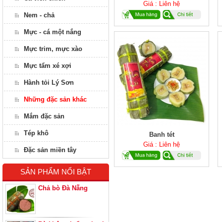
Giá : Liên hệ
Nem - chả
Mực - cá một nắng
Mực trim, mực xào
Mực tẩm xé xợi
Hành tỏi Lý Sơn
Những đặc sản khác
Mắm đặc sản
Tép khô
Banh tét
Giá : Liên hệ
Đặc sản miền tây
SẢN PHẨM NỔI BẬT
Chả bò Đà Nẵng