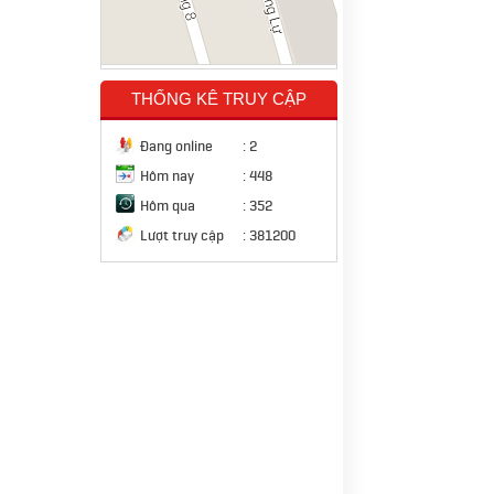
THỐNG KÊ TRUY CẬP
Đang online
:
2
Hôm nay
:
448
Hôm qua
:
352
Lượt truy cập
:
381200