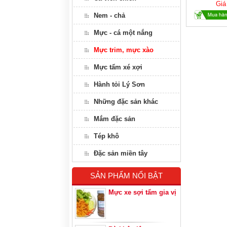
Giá
Nem - chả
Mực - cá một nắng
Mực trim, mực xào
Mực tẩm xé xợi
Hành tỏi Lý Sơn
Những đặc sản khác
Mắm đặc sản
Tép khô
Đặc sản miền tây
SẢN PHẨM NỔI BẬT
Mực xe sợi tẩm gia vị