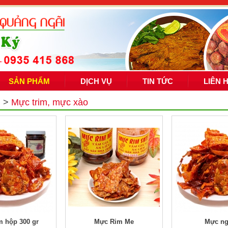
SẢN PHẨM
DỊCH VỤ
TIN TỨC
LIÊN 
m
>
Mực trim, mực xào
m hộp 300 gr
Mực Rim Me
Mực n