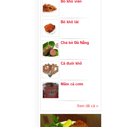
Bò khô viên
Bò khô lát
Chả bò Đà Nẵng
Cá đuối khô
Mắm cá cơm
Xem tất cả »