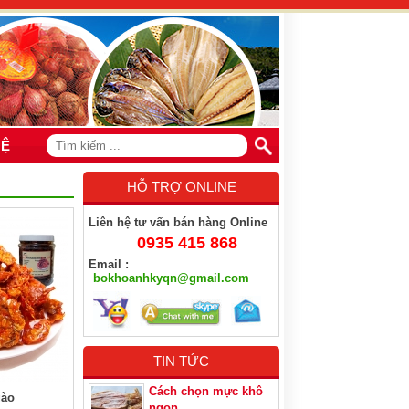
HỆ
HỖ TRỢ ONLINE
Liên hệ tư vấn bán hàng Online
0935 415 868
Email :
bokhoanhkyqn@gmail.com
TIN TỨC
Cách chọn mực khô
gào
ngon