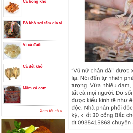
Cá bống khô
Bò khô sợi tẩm gia vị
Vi cá đuối
Cá đét khô
“Vũ nữ chân dài” được x
lại. Nói đến tự nhiên p
tượng. Vừa nhiều đạm, k
Mắm cá cơm
tất cả mọi người. Do số
được kiểu kinh tế như ế
độc. Nhà phân phối độc 
Xem tất cả »
ký, ki ốt 30 cổng Bắc c
đt 0935415868 chuyên s