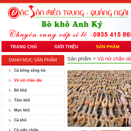
TRANG CHỦ
GIỚI THIỆU
SẢN PHẨM
Sản phẩm
>
Vũ nữ chân dà
DANH MỤC SẢN PHẨM
Cá bống sông trà
Vũ nữ chân dài
Bò khô
Tôm khô
Mực khô
Cá khô
Cá viên chiên