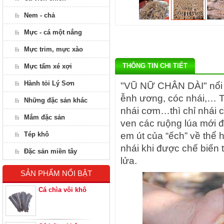
Nem - chả
Mực - cá một nắng
Mực trim, mực xào
THÔNG TIN CHI TIẾT
Mực tẩm xé xợi
Hành tỏi Lý Sơn
"VŨ NỮ CHÂN DÀI" nổi t
ễnh ương, cóc nhái,… Tr
Những đặc sản khác
nhái cơm…thì chỉ nhái 
Mắm đặc sản
ven các ruộng lúa mới 
Tép khô
em út của “ếch” về thể h
nhái khi được chế biến
Đặc sản miền tây
lửa.
SẢN PHẨM NỔI BẬT
Cá chìa vôi khô